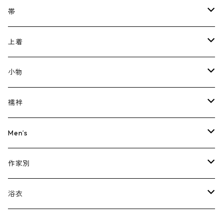
カジュアル
帯
小紋
フォーマル
名古屋帯
上着
紬
訪問着・つけさげ
半幅帯
羽織
小物
お召
色無地
洒落袋帯
道行
帯留
襦袢
レトロ
江戸小紋
袋帯
道中着
帯締め
長襦袢
Men’s
木綿・ウール・化繊
振袖
丸帯
防寒コート
帯揚げ
肌襦袢
着物
作家別
単衣
単衣・夏物
兵児帯・その他
雨ゴート
根付
帯
虹の奏苑 はにえ
浴衣
夏物