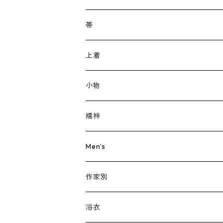
カジュアル
帯
小紋
フォーマル
名古屋帯
上着
紬
訪問着・つけさげ
半幅帯
羽織
小物
お召
色無地
洒落袋帯
道行
帯留
襦袢
レトロ
江戸小紋
袋帯
道中着
帯締め
長襦袢
Men’s
木綿・ウール・化繊
振袖
丸帯
防寒コート
帯揚げ
肌襦袢
着物
作家別
単衣
単衣・夏物
兵児帯・その他
雨ゴート
根付
帯
虹の奏苑 はにえ
浴衣