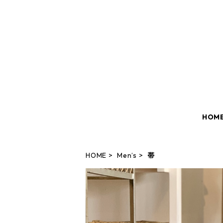
HOM
HOME
Men’s
帯